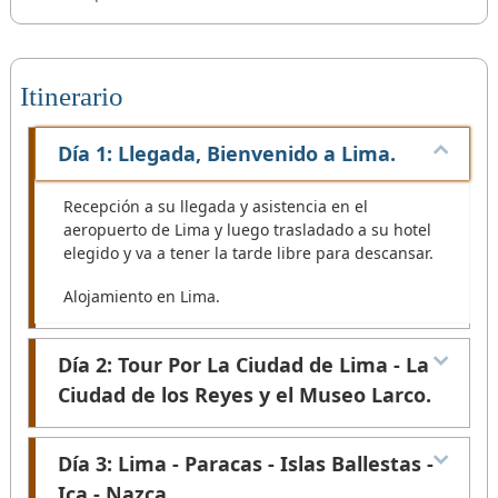
Itinerario
Día 1: Llegada, Bienvenido a Lima.
Recepción a su llegada y asistencia en el
aeropuerto de Lima y luego trasladado a su hotel
elegido y va a tener la tarde libre para descansar.
Alojamiento en Lima.
Día 2: Tour Por La Ciudad de Lima - La
Ciudad de los Reyes y el Museo Larco.
Visitamos la parte moderna y colonial de la ciudad
Día 3: Lima - Paracas - Islas Ballestas -
de Lima, vamos a empezar la visita por los
Ica - Nazca.
distritos de Miraflores y san Isidro, donde vamos