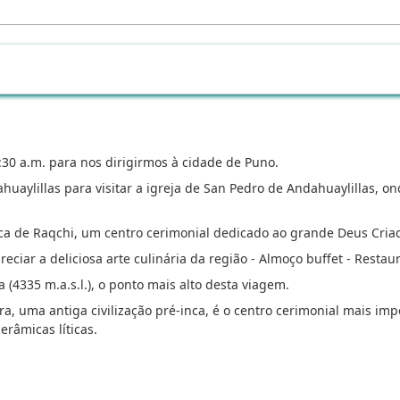
:30 a.m. para nos dirigirmos à cidade de Puno.
uaylillas para visitar a igreja de San Pedro de Andahuaylillas, on
nca de Raqchi, um centro cerimonial dedicado ao grande Deus Cria
iar a deliciosa arte culinária da região - Almoço buffet - Restaura
 (4335 m.a.s.l.), o ponto mais alto desta viagem.
a, uma antiga civilização pré-inca, é o centro cerimonial mais i
erâmicas líticas.