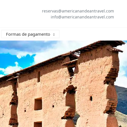
reservas@americanandeantravel.com
info@americanandeantravel.com
Formas de pagamento