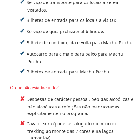
dificuldade, mas são certamente uma óptima
pela mesma rota de subida.
Serviço de transporte para os locais a serem
opção para desfrutar destes locais únicos.
Horário: 05:00 - 16:00.
visitados.
Finalmente, chegamos ao lugar onde começámos
Comida: Café da manhã e almoço
Finalmente, descemos para a cidade de Aguas
Bilhetes de entrada para os locais a visitar.
a nossa caminhada (Llaqto), de onde o nosso
Alojamento: Cusco.
Calientes, onde almoçamos e depois embarcamos
transporte nos leva ao restaurante para o nosso
Serviço de guia profissional bilingue.
no comboio que nos leva à estação de
delicioso almoço buffet Novo Andina.
Ollantaytambo, onde o nosso transporte estará à
Regressamos à cidade de Puma.
Bilhete de comboio, ida e volta para Machu Picchu.
espera para nos levar de volta à cidade de Cusco.
Horário: 04:00 - 18:00 horas.
Autocarro para cima e para baixo para Machu
Horário: 05:30 - 22:00.
Comida: Café da manhã e almoço
Picchu.
Comida: Pequeno-almoço.
Alojamento: Cusco.
Alojamento: Cusco.
Bilhetes de entrada para Machu Picchu.
O que não está incluído?
Despesas de carácter pessoal, bebidas alcoólicas e
não alcoólicas e refeições não mencionadas
explicitamente no programa.
Cavalo extra (pode ser alugado no início do
trekking ao monte das 7 cores e na lagoa
Humantay).